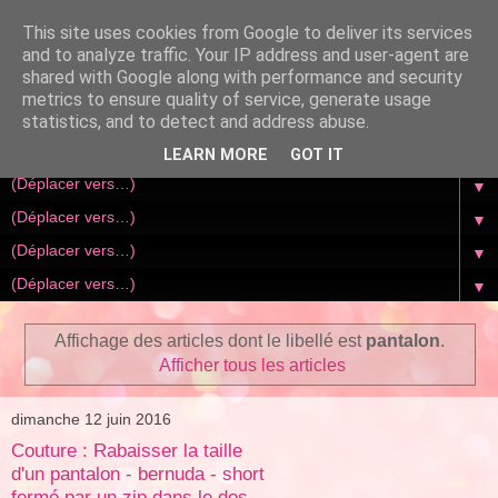
This site uses cookies from Google to deliver its services
and to analyze traffic. Your IP address and user-agent are
shared with Google along with performance and security
metrics to ensure quality of service, generate usage
statistics, and to detect and address abuse.
LEARN MORE
GOT IT
▼
▼
▼
▼
Affichage des articles dont le libellé est
pantalon
.
Afficher tous les articles
dimanche 12 juin 2016
Couture : Rabaisser la taille
d'un pantalon - bernuda - short
fermé par un zip dans le dos