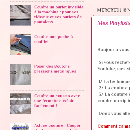
Coudre un ourlet invisible
MERCREDI 16 
à la machine : pour vos
rideaux et vos ourlets de
pantalons
Mes Playlist
Coudre une poche à
soufflet
Bonjour à vous !
Si vous recherc
Poser des Boutons
Youtube, mes v
pressions métalliques
1/ La technique
2/ La couture p
3/ La couture s
Coudre un coussin avec
coudre un zip in
une fermeture éclair
facilement !
Donc vous allez
Astuce couture : Couper
Comment ca m