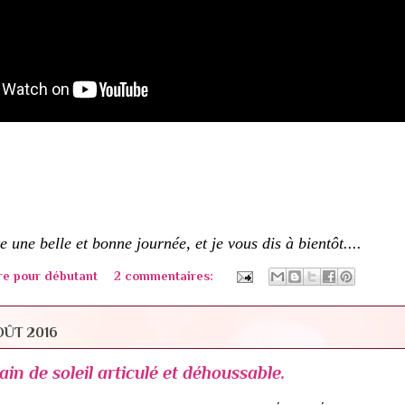
e une belle et bonne journée, et je vous dis à bientôt....
re pour débutant
2 commentaires:
OÛT 2016
in de soleil articulé et déhoussable.