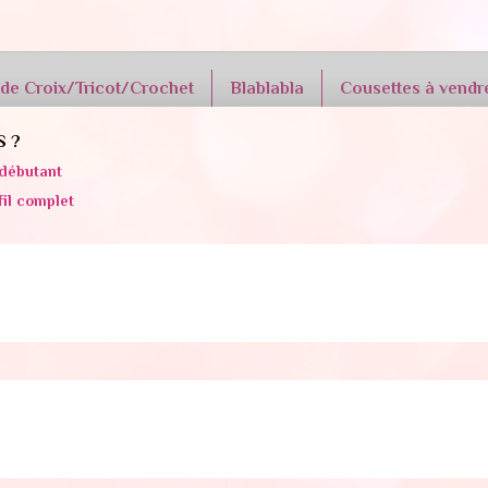
 de Croix/Tricot/Crochet
Blablabla
Cousettes à vendr
S ?
débutant
fil complet