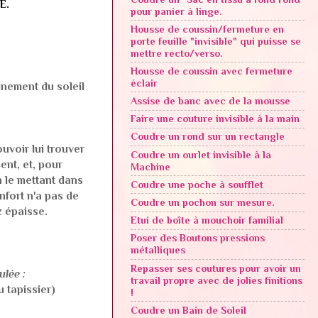
E.
pour panier à linge.
Housse de coussin/fermeture en
porte feuille "invisible" qui puisse se
mettre recto/verso.
Housse de coussin avec fermeture
éclair
inement du soleil
Assise de banc avec de la mousse
Faire une couture invisible à la main
Coudre un rond sur un rectangle
ouvoir lui trouver
Coudre un ourlet invisible à la
ent, et, pour
Machine
n le mettant dans
Coudre une poche à soufflet
nfort n'a pas de
Coudre un pochon sur mesure.
z épaisse.
Etui de boîte à mouchoir familial
Poser des Boutons pressions
métalliques
Repasser ses coutures pour avoir un
ulée :
travail propre avec de jolies finitions
 tapissier)
!
Coudre un Bain de Soleil