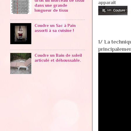
droit un morceau de tissu
apparaît
dans une grande
longueur de tissu
Coudre un Sac à Pain
assorti à sa cuisine !
1/ La techniq
principalemen
Coudre un Bain de soleil
articulé et déhoussable.