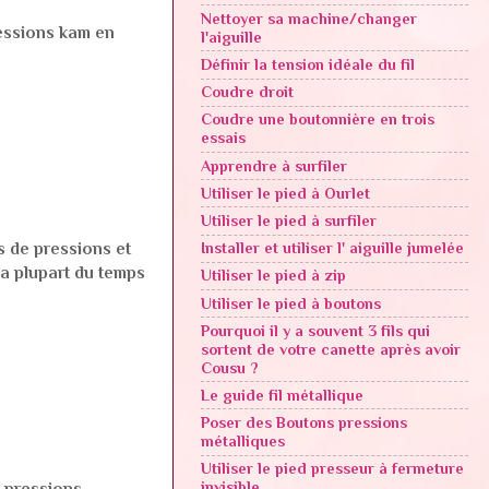
Nettoyer sa machine/changer
ressions kam en
l'aiguille
Définir la tension idéale du fil
Coudre droit
Coudre une boutonnière en trois
essais
Apprendre à surfiler
Utiliser le pied à Ourlet
Utiliser le pied à surfiler
s de pressions et
Installer et utiliser l' aiguille jumelée
 la plupart du temps
Utiliser le pied à zip
Utiliser le pied à boutons
Pourquoi il y a souvent 3 fils qui
sortent de votre canette après avoir
Cousu ?
Le guide fil métallique
Poser des Boutons pressions
métalliques
Utiliser le pied presseur à fermeture
invisible
 pressions