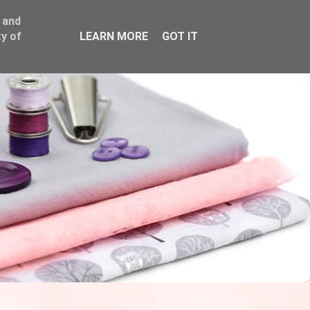
 and
y of
LEARN MORE
GOT IT