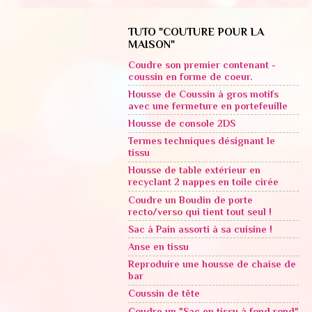
TUTO "COUTURE POUR LA
MAISON"
Coudre son premier contenant -
coussin en forme de coeur.
Housse de Coussin à gros motifs
avec une fermeture en portefeuille
Housse de console 2DS
Termes techniques désignant le
tissu
Housse de table extérieur en
recyclant 2 nappes en toile cirée
Coudre un Boudin de porte
recto/verso qui tient tout seul !
Sac à Pain assorti à sa cuisine !
Anse en tissu
Reproduire une housse de chaise de
bar
Coussin de tête
Coudre un "Sac en tissu à fond rond"