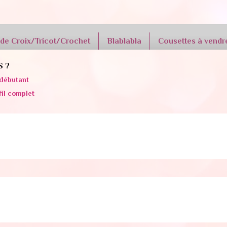
 de Croix/Tricot/Crochet
Blablabla
Cousettes à vendr
S ?
débutant
fil complet