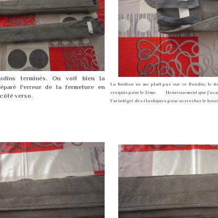
udins terminés. On voit bien la
La finition ne me plaît pas sur ce Boudin, le t
 réparé l'erreur de la fermeture en
croquis pour le 2ème. Heureusement que j'avai
côté verso.
J'ai intégré des élastiques pour accrocher le boud