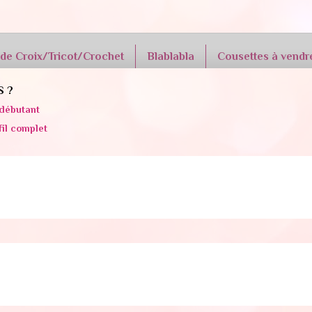
 de Croix/Tricot/Crochet
Blablabla
Cousettes à vendr
S ?
débutant
fil complet