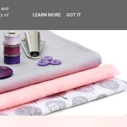
 and
y of
LEARN MORE
GOT IT