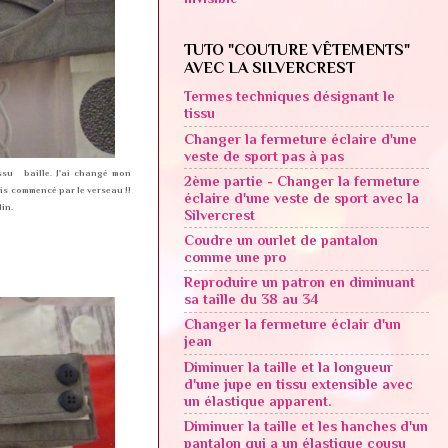
TUTO "COUTURE VÊTEMENTS"
AVEC LA SILVERCREST
Termes techniques désignant le
tissu
Changer la fermeture éclaire d'une
veste de sport pas à pas
issu baille. J'ai changé mon
2ème partie - Changer la fermeture
s commencé par le verseau !!
éclaire d'une veste de sport avec la
in.
Silvercrest
Coudre un ourlet de pantalon
comme une pro
Reproduire un patron en diminuant
sa taille du 38 au 34
Changer la fermeture éclair d'un
jean
Diminuer la taille et la longueur
d'une jupe en tissu extensible avec
un élastique apparent.
Diminuer la taille et les hanches d'un
pantalon qui a un élastique cousu