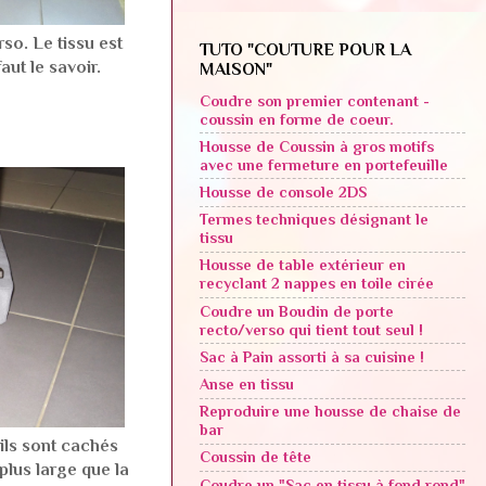
so. Le tissu est
TUTO "COUTURE POUR LA
aut le savoir.
MAISON"
Coudre son premier contenant -
coussin en forme de coeur.
Housse de Coussin à gros motifs
avec une fermeture en portefeuille
Housse de console 2DS
Termes techniques désignant le
tissu
Housse de table extérieur en
recyclant 2 nappes en toile cirée
Coudre un Boudin de porte
recto/verso qui tient tout seul !
Sac à Pain assorti à sa cuisine !
Anse en tissu
Reproduire une housse de chaise de
bar
ils sont cachés
Coussin de tête
plus large que la
Coudre un "Sac en tissu à fond rond"